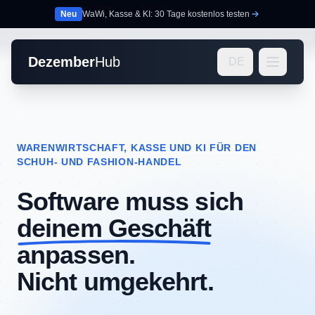
Neu
WaWi, Kasse & KI: 30 Tage kostenlos testen
Dezember
Hub
DE
WARENWIRTSCHAFT, KASSE UND KI FÜR DEN
SCHUH- UND FASHION-HANDEL
Software muss sich
deinem Geschäft
anpassen.
Nicht umgekehrt.