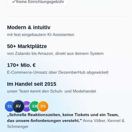
Keine Einrichtungsgebühr
Modern & intuitiv
mit fest eingebautem KI-Assistenten
50+ Marktplätze
von Zalando bis Amazon, direkt aus deinem System
170+ Mio. €
E-Commerce-Umsatz über DezemberHub abgewickelt
Im Handel seit 2015
unser Team kennt den Schuh- und Modehandel
MP
CL
AV
EB
DS
„Das Team versteht, wie Händler denken, nicht nur wie
Software funktioniert."
Michael Pauli, Velocate & WOWING
GmbH