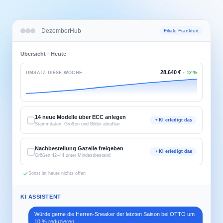
DezemberHub
Filiale Frankfurt
Herren-Sneaker · letzte Saison
52 Artikel
ARTIKEL
BESTAND
VK
STATUS
Air Max 90 · Weiß
112
159,99
12 Kanäle
Samba OG · Schwarz
87
120,00
12 Kanäle
Chuck 70 · Bordeaux
64
109,99
Filiale
Gazelle · Blau
9
110,00
Nachorder
Kasse: online
3 Filialen
ECC: verbunden
KI ASSISTENT
Würde gerne die Herren-Sneaker der letzten Saison bei OTTO um
10 % reduzieren.
Soll ich dir zeigen, wie es geht, oder es direkt machen?