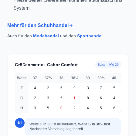
Mehr für den Schuhhandel
Auch für den
Modehandel
und den
Sporthandel
.
Größenmatrix · Gabor Comfort
Saison: HW 26
Weite
37
37½
38
38½
39
39½
40
F
4
2
6
9
3
7
5
G
2
3
5
1
8
6
4
H
3
5
0
2
4
5
6
KI
Weite H in 38 ist ausverkauft, Weite G in 38½ fast.
Nachorder-Vorschlag liegt bereit.