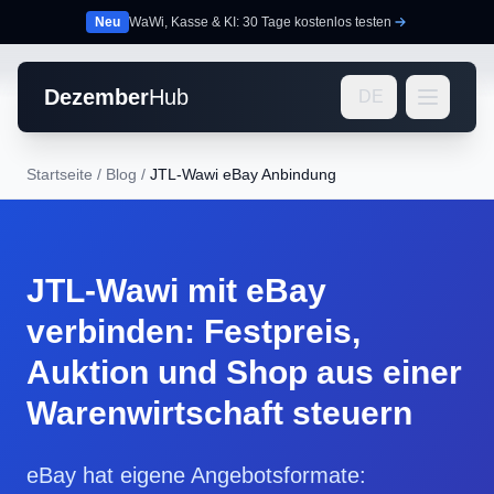
Neu
WaWi, Kasse & KI: 30 Tage kostenlos testen
Dezember
Hub
DE
Startseite
/
Blog
/
JTL-Wawi eBay Anbindung
JTL-Wawi mit eBay
verbinden: Festpreis,
Auktion und Shop aus einer
Warenwirtschaft steuern
eBay hat eigene Angebotsformate: