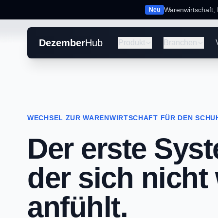
Warenwirtschaft,
Neu
Dezember
Hub
Produkt
Branchen
WECHSEL ZUR WARENWIRTSCHAFT FÜR DEN SCHU
Der erste Sys
der sich nicht
anfühlt.