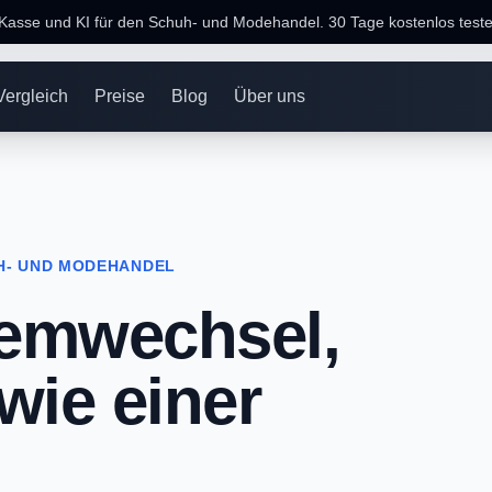
 Kasse und KI für den Schuh- und Modehandel. 30 Tage kostenlos teste
Vergleich
Preise
Blog
Über uns
H- UND MODEHANDEL
temwechsel,
 wie einer