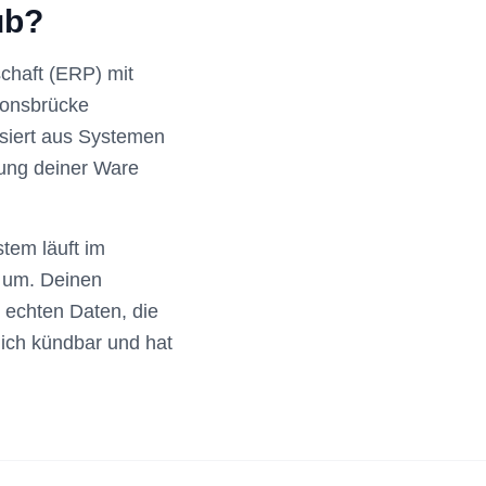
ub?
chaft (ERP) mit
ionsbrücke
isiert aus Systemen
ung deiner Ware
tem läuft im
u um. Deinen
n echten Daten, die
ich kündbar und hat