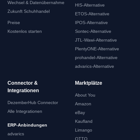
Wechsel & Datenübernahme
HIS-Alternative
Zukunft Schuhhandel
ETOS-Alternative
Preise
IPOS-Alternative
Kostenlos starten
Sontec-Alternative
JTL-Wawi-Alternative
PlentyONE-Alternative
prohandel-Alternative
advarics-Alternative
Connector &
Marktplätze
Integrationen
About You
DezemberHub Connector
Amazon
Alle Integrationen
eBay
Kaufland
ERP-Anbindungen
Limango
advarics
OTTO