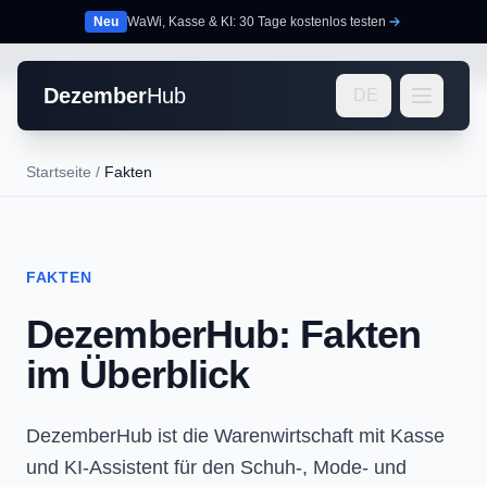
Neu
WaWi, Kasse & KI: 30 Tage kostenlos testen
Dezember
Hub
DE
Startseite
/
Fakten
FAKTEN
DezemberHub: Fakten
im Überblick
DezemberHub ist die Warenwirtschaft mit Kasse
und KI-Assistent für den Schuh-, Mode- und