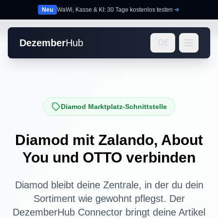
Neu
WaWi, Kasse & KI: 30 Tage kostenlos testen
Dezember
Hub
DE
Diamod Marktplatz-Schnittstelle
Diamod mit Zalando, About
You und OTTO verbinden
Diamod bleibt deine Zentrale, in der du dein
Sortiment wie gewohnt pflegst. Der
DezemberHub Connector bringt deine Artikel